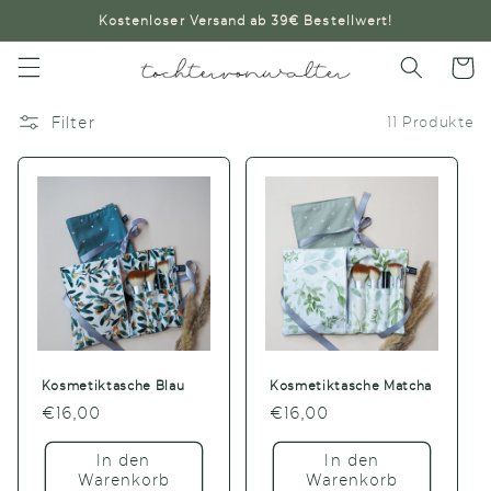
Direkt
Kostenloser Versand ab 39€ Bestellwert!
zum
Inhalt
Warenko
Filter
11 Produkte
Kosmetiktasche Blau
Kosmetiktasche Matcha
Normaler
€16,00
Normaler
€16,00
Preis
Preis
In den
In den
Warenkorb
Warenkorb