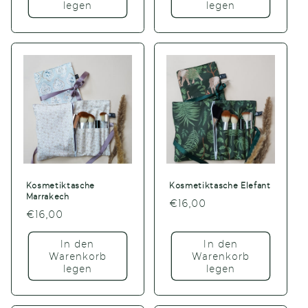
legen
legen
Kosmetiktasche
Kosmetiktasche Elefant
Marrakech
Normaler
€16,00
Normaler
€16,00
Preis
Preis
In den
In den
Warenkorb
Warenkorb
legen
legen