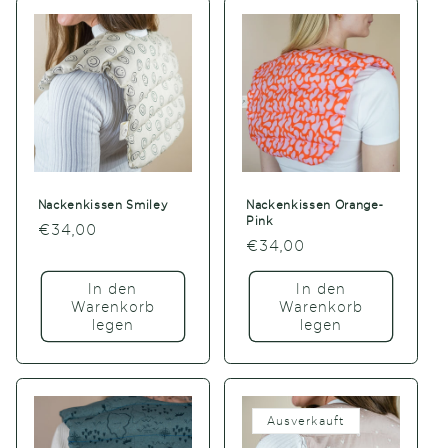
Nackenkissen Smiley
Nackenkissen Orange-
Pink
Normaler
€34,00
Normaler
€34,00
Preis
Preis
In den
In den
Warenkorb
Warenkorb
legen
legen
Ausverkauft