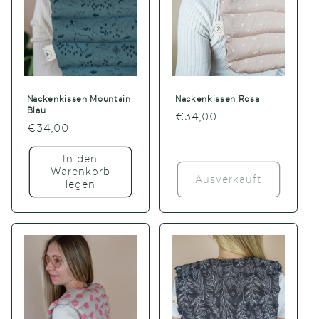
Nackenkissen Mountain
Nackenkissen Rosa
Blau
Normaler
€34,00
Normaler
€34,00
Preis
Preis
In den
Warenkorb
Ausverkauft
legen