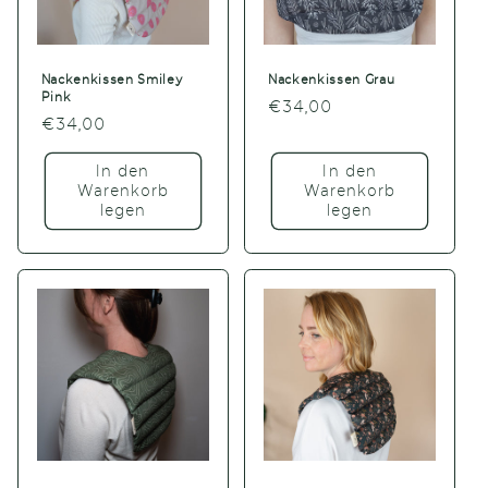
Nackenkissen Smiley
Nackenkissen Grau
Pink
Normaler
€34,00
Normaler
€34,00
Preis
Preis
In den
In den
Warenkorb
Warenkorb
legen
legen