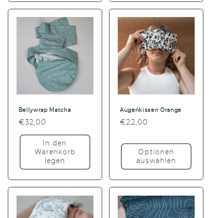
Bellywrap Matcha
Augenkissen Orange
Normaler
€32,00
Normaler
€22,00
Preis
Preis
In den
Warenkorb
Optionen
legen
auswählen