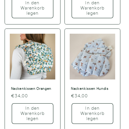
In den
In den
Warenkorb
Warenkorb
legen
legen
Nackenkissen Orangen
Nackenkissen Hundis
Normaler
€34,00
Normaler
€34,00
Preis
Preis
In den
In den
Warenkorb
Warenkorb
legen
legen