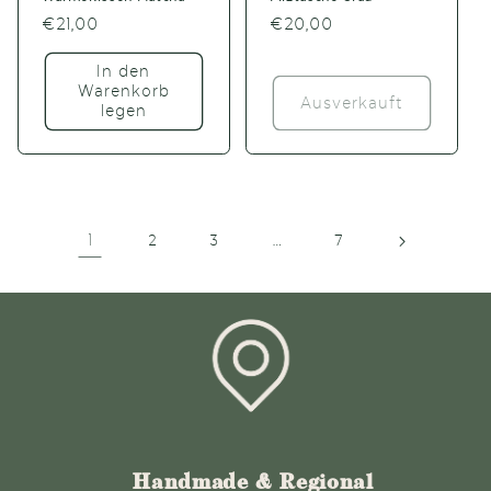
Normaler
€21,00
Normaler
€20,00
Preis
Preis
In den
Warenkorb
Ausverkauft
legen
1
…
2
3
7
Handmade & Regional