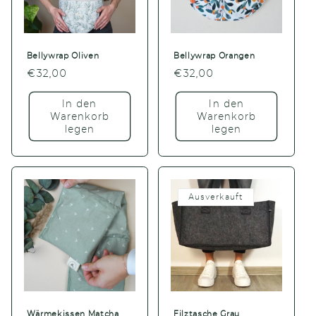
Bellywrap Oliven
Bellywrap Orangen
Normaler
€32,00
Normaler
€32,00
Preis
Preis
In den
In den
Warenkorb
Warenkorb
legen
legen
Ausverkauft
Wärmekissen Matcha
Filztasche Grau