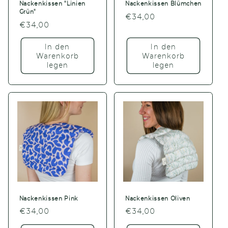
Nackenkissen "Linien
Nackenkissen Blümchen
Grün"
Normaler
€34,00
Normaler
€34,00
Preis
Preis
In den
In den
Warenkorb
Warenkorb
legen
legen
Nackenkissen Pink
Nackenkissen Oliven
Normaler
€34,00
Normaler
€34,00
Preis
Preis