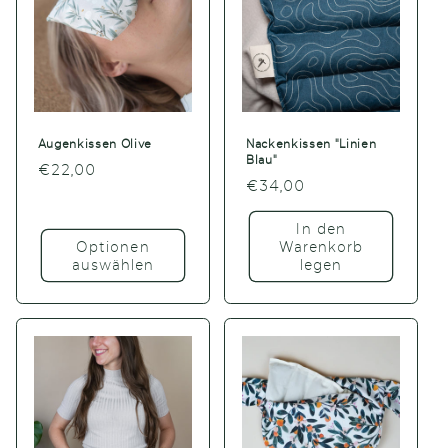
Augenkissen Olive
Nackenkissen "Linien
Blau"
Normaler
€22,00
Normaler
€34,00
Preis
Preis
In den
Optionen
Warenkorb
auswählen
legen