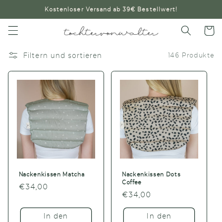
Direkt
Kostenloser Versand ab 39€ Bestellwert!
zum
Inhalt
Warenko
Filtern und sortieren
146 Produkte
Nackenkissen Matcha
Nackenkissen Dots
Coffee
Normaler
€34,00
Normaler
€34,00
Preis
Preis
In den
In den