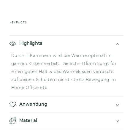
KEYFACTS
E
i
Highlights
n
Durch 11 Kammern wird die Wärme optimal im
k
ganzen Kissen verteilt. Die Schnittform sorgt für
l
einen guten Halt & das Wärmekissen verruscht
a
auf deinen Schultern nicht - trotz Bewegung im
p
Home Office etc.
p
b
Anwendung
a
r
Material
e