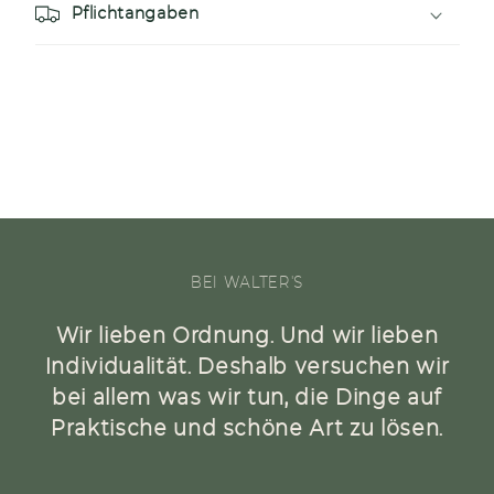
r
Pflichtangaben
I
n
h
a
l
t
BEI WALTER'S
Wir lieben Ordnung. Und wir lieben
Individualität. Deshalb versuchen wir
bei allem was wir tun, die Dinge auf
Praktische und schöne Art zu lösen.