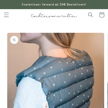
Direkt
Kostenloser Versand ab 39€ Bestellwert!
zum
Inhalt
Warenko
oduktinformationen
ringen