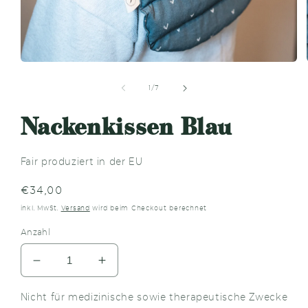
Medien
1
in
von
1
/
7
Modal
öffnen
Nackenkissen Blau
Fair produziert in der EU
Normaler
€34,00
Preis
inkl. MwSt.
Versand
wird beim Checkout berechnet
Anzahl
Verringere
Erhöhe
die
die
Menge
Menge
Nicht für medizinische sowie therapeutische Zwecke