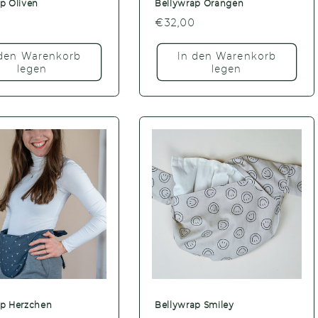
p Oliven
Bellywrap Orangen
er
0
Normaler
€32,00
Preis
 den Warenkorb
In den Warenkorb
legen
legen
ap Herzchen
Bellywrap Smiley