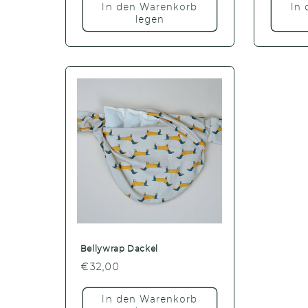
In den Warenkorb
In
legen
Bellywrap Dackel
Normaler
€32,00
Preis
In den Warenkorb