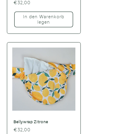
Normaler
€32,00
Preis
In den Warenkorb
legen
Bellywrap Zitrone
Normaler
€32,00