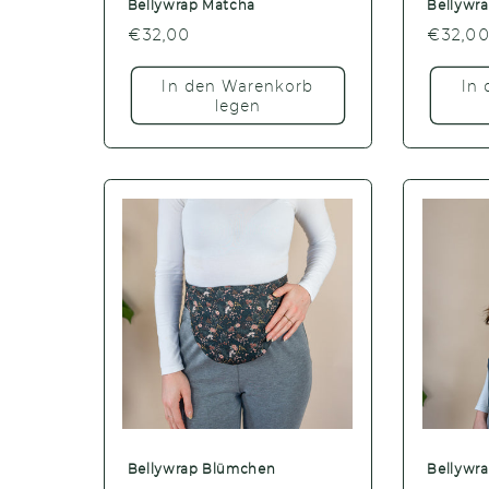
Bellywrap Matcha
Bellywra
Normaler
€32,00
Normal
€32,0
Preis
Preis
In den Warenkorb
In
legen
Bellywrap Blümchen
Bellywr