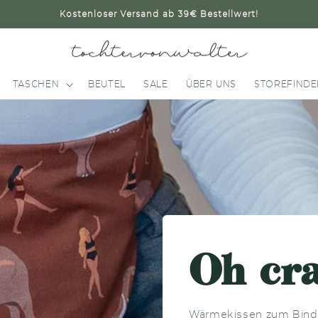
Kostenloser Versand ab 39€ Bestellwert!
TASCHEN
BEUTEL
SALE
ÜBER UNS
STOREFINDE
Oh cr
Wärmekissen zum Binden