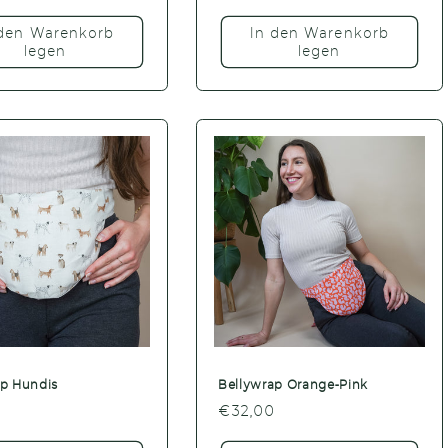
Preis
 den Warenkorb
In den Warenkorb
legen
legen
ap Hundis
Bellywrap Orange-Pink
er
0
Normaler
€32,00
Preis