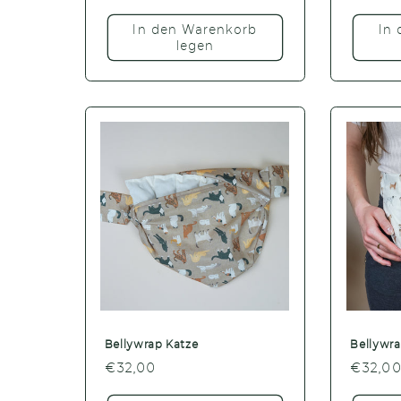
Preis
Preis
In den Warenkorb
In
legen
Bellywrap Katze
Bellywr
Normaler
€32,00
Normal
€32,0
Preis
Preis