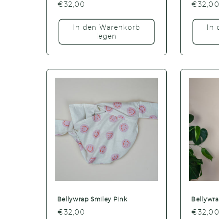
Normaler
€32,00
Normal
€32,0
Preis
Preis
In den Warenkorb
In
legen
Bellywrap Smiley Pink
Bellywr
Normaler
€32,00
Normal
€32,0