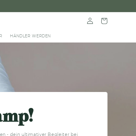
Einloggen
Warenkorb
R
HÄNDLER WERDEN
amp!
 - dein ultimativer Begleiter bei