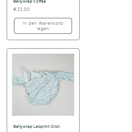
Bellywrap Coffee
Normaler
€32,00
Preis
In den Warenkorb
legen
Bellywrap Leoprint Grün