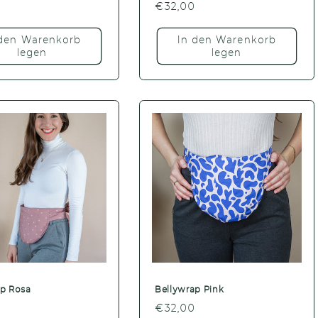
er
0
Normaler
€32,00
Preis
 den Warenkorb
In den Warenkorb
legen
legen
ap Rosa
Bellywrap Pink
er
0
Normaler
€32,00