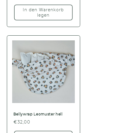
Preis
In den Warenkorb
legen
Bellywrap Leomuster hell
Normaler
€32,00
Preis