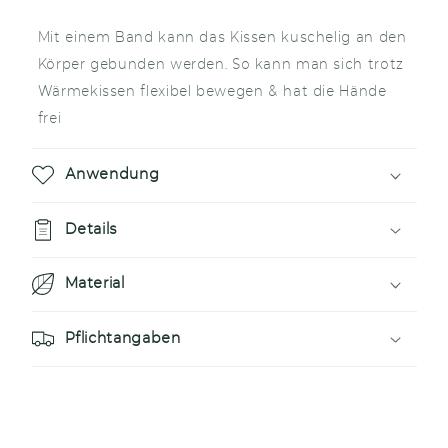
l
a
Mit einem Band kann das Kissen kuschelig an den
p
Körper gebunden werden. So kann man sich trotz
p
Wärmekissen flexibel bewegen & hat die Hände
b
frei
a
r
Anwendung
e
r
Details
I
Material
n
h
Pflichtangaben
a
l
t