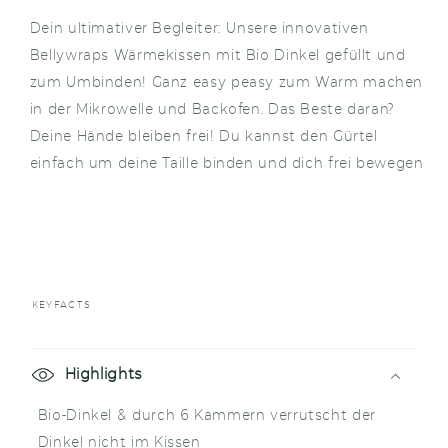
Dein ultimativer Begleiter: Unsere innovativen
Bellywraps Wärmekissen mit Bio Dinkel gefüllt und
zum Umbinden! Ganz easy peasy zum Warm machen
in der Mikrowelle und Backofen. Das Beste daran?
Deine Hände bleiben frei! Du kannst den Gürtel
einfach um deine Taille binden und dich frei bewegen
KEYFACTS
E
i
Highlights
n
Bio-Dinkel & durch 6 Kammern verrutscht der
k
Dinkel nicht im Kissen