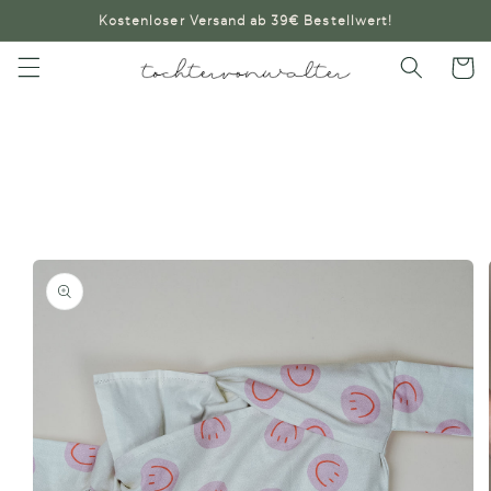
Direkt
Kostenloser Versand ab 39€ Bestellwert!
zum
Inhalt
Warenko
oduktinformationen
ringen