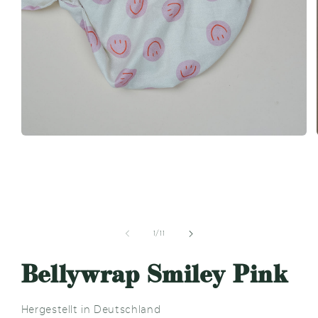
Medien
1
in
Modal
öffnen
von
1
/
11
Bellywrap Smiley Pink
Hergestellt in Deutschland