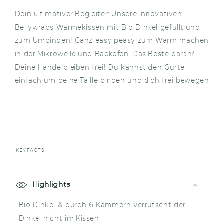
Dein ultimativer Begleiter: Unsere innovativen
Bellywraps Wärmekissen mit Bio Dinkel gefüllt und
zum Umbinden! Ganz easy peasy zum Warm machen
in der Mikrowelle und Backofen. Das Beste daran?
Deine Hände bleiben frei! Du kannst den Gürtel
einfach um deine Taille binden und dich frei bewegen
KEYFACTS
E
i
Highlights
n
Bio-Dinkel & durch 6 Kammern verrutscht der
k
Dinkel nicht im Kissen