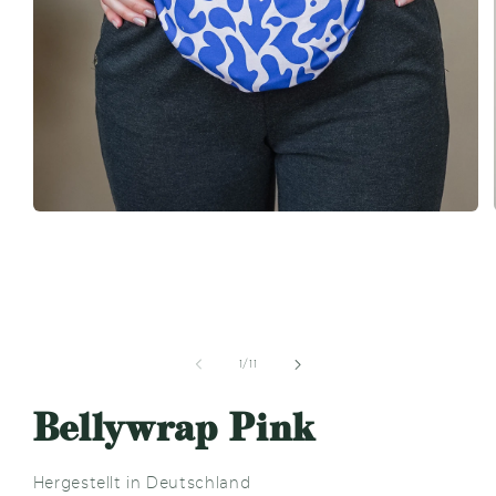
Medien
1
in
Modal
öffnen
von
1
/
11
Bellywrap Pink
Hergestellt in Deutschland