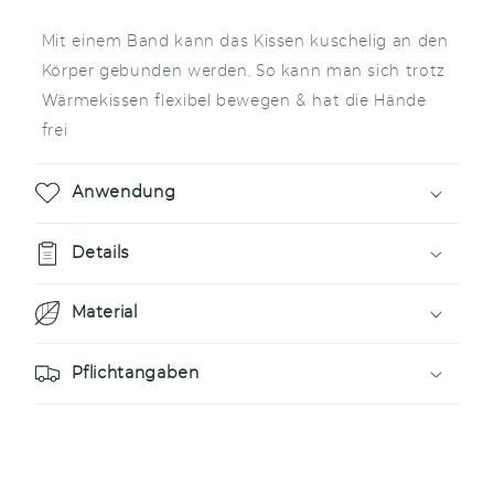
l
a
Mit einem Band kann das Kissen kuschelig an den
p
Körper gebunden werden. So kann man sich trotz
p
Wärmekissen flexibel bewegen & hat die Hände
b
frei
a
r
Anwendung
e
r
Details
I
Material
n
h
Pflichtangaben
a
l
t