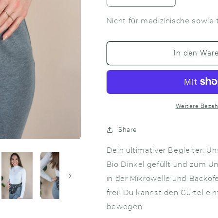
die
die
Menge
Menge
Nicht für medizinische sowie
für
für
Bellywrap
Bellywrap
Blümchen
Blümchen
In den War
Weitere Bezah
Share
Dein ultimativer Begleiter: 
Bio Dinkel gefüllt und zum
in der Mikrowelle und Backof
frei! Du kannst den Gürtel ein
bewegen