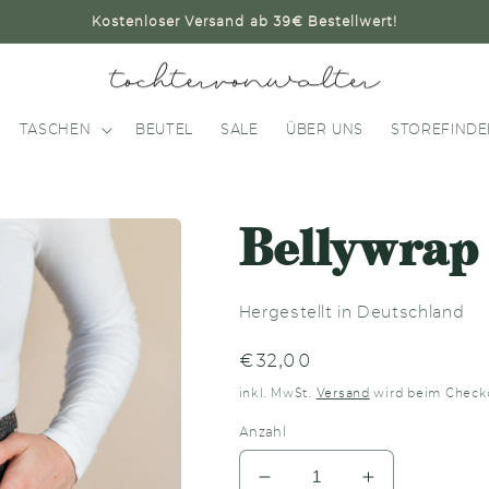
Kostenloser Versand ab 39€ Bestellwert!
TASCHEN
BEUTEL
SALE
ÜBER UNS
STOREFINDE
Bellywrap
Hergestellt in Deutschland
Normaler
€32,00
Preis
inkl. MwSt.
Versand
wird beim Check
Anzahl
Verringere
Erhöhe