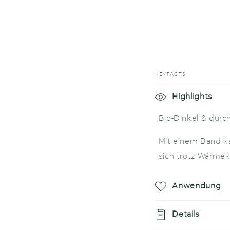
KEYFACTS
E
Highlights
i
Bio-Dinkel & durc
n
Mit einem Band k
k
sich trotz Wärmek
l
a
Anwendung
p
p
Details