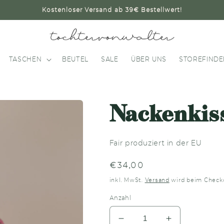
Kostenloser Versand ab 39€ Bestellwert!
TASCHEN
BEUTEL
SALE
ÜBER UNS
STOREFINDE
Nackenkis
Fair produziert in der EU
Normaler
€34,00
Preis
inkl. MwSt.
Versand
wird beim Check
Anzahl
Verringere
Erhöhe