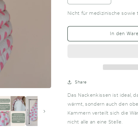
die
die
Menge
Menge
Nicht für medizinische sowie
für
für
Nackenkissen
Nackenkiss
Smiley
Smiley
In den War
Pink
Pink
Share
Das Nackenkissen ist ideal, d
wärmt, sondern auch den ober
Kammern verteilt sich die Wä
nicht alle an eine Stelle.