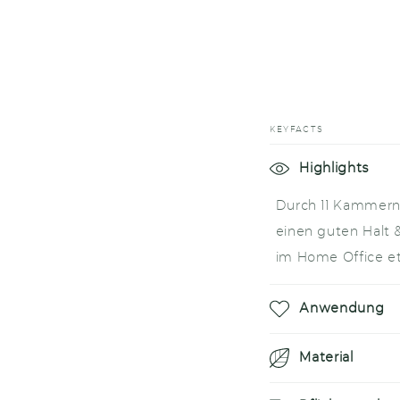
KEYFACTS
E
Highlights
i
Durch 11 Kammern 
n
einen guten Halt 
k
im Home Office et
l
a
Anwendung
p
Material
p