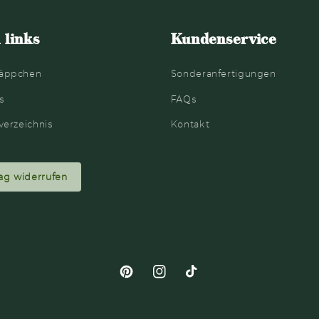
 links
Kundenservice
äppchen
Sonderanfertigungen
s
FAQs
verzeichnis
Kontakt
ag widerrufen
Pinterest
Instagram
TikTok