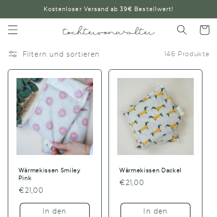
Direkt
Kostenloser Versand ab 39€ Bestellwert!
zum
Inhalt
Warenko
Filtern und sortieren
146 Produkte
Wärmekissen Smiley
Wärmekissen Dackel
Pink
Normaler
€21,00
Normaler
€21,00
Preis
Preis
In den
In den