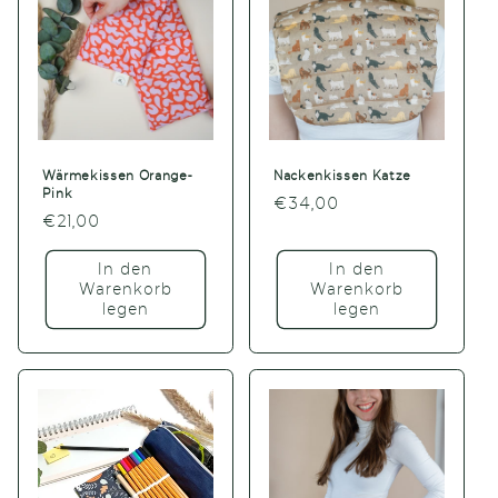
Wärmekissen Orange-
Nackenkissen Katze
Pink
Normaler
€34,00
Normaler
€21,00
Preis
Preis
In den
In den
Warenkorb
Warenkorb
legen
legen