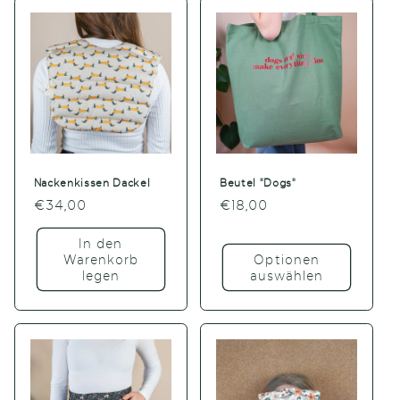
Nackenkissen Dackel
Beutel "Dogs"
Normaler
€34,00
Normaler
€18,00
Preis
Preis
In den
Warenkorb
Optionen
legen
auswählen