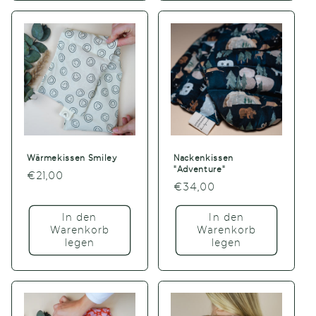
Wärmekissen Smiley
Nackenkissen
"Adventure"
Normaler
€21,00
Normaler
€34,00
Preis
Preis
In den
In den
Warenkorb
Warenkorb
legen
legen