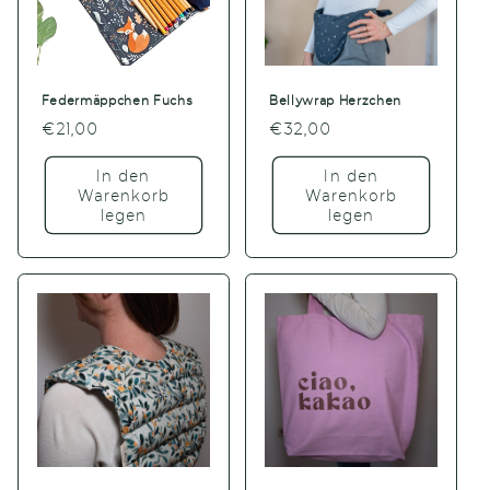
Federmäppchen Fuchs
Bellywrap Herzchen
Normaler
€21,00
Normaler
€32,00
Preis
Preis
In den
In den
Warenkorb
Warenkorb
legen
legen