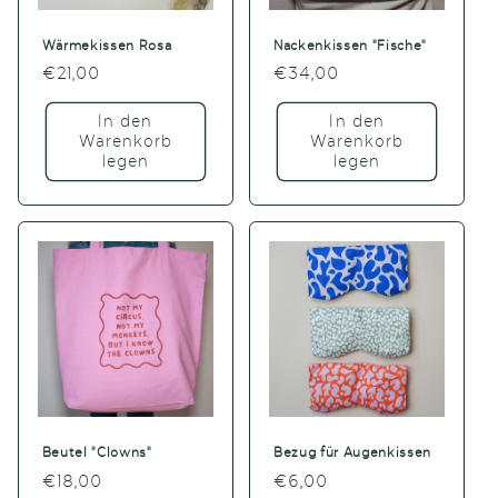
Wärmekissen Rosa
Nackenkissen "Fische"
Normaler
€21,00
Normaler
€34,00
Preis
Preis
In den
In den
Warenkorb
Warenkorb
legen
legen
Beutel "Clowns"
Bezug für Augenkissen
Normaler
€18,00
Normaler
€6,00