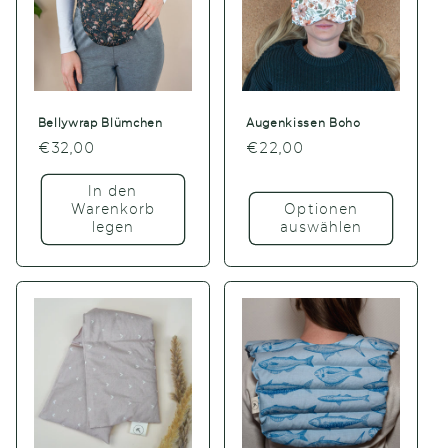
Bellywrap Blümchen
Augenkissen Boho
Normaler
€32,00
Normaler
€22,00
Preis
Preis
In den
Warenkorb
Optionen
legen
auswählen