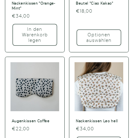
Nackenkissen "Orange-
Beutel "Ciao Kakao"
Mint"
Normaler
€18,00
Normaler
€34,00
Preis
Preis
In den
Warenkorb
Optionen
legen
auswählen
Augenkissen Coffee
Nackenkissen Leo hell
Normaler
€22,00
Normaler
€34,00
Preis
Preis