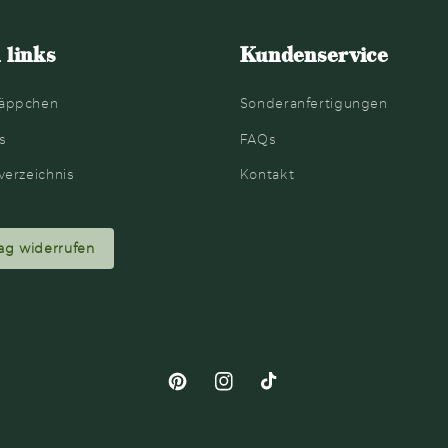
 links
Kundenservice
äppchen
Sonderanfertigungen
s
FAQs
verzeichnis
Kontakt
ag widerrufen
Pinterest
Instagram
TikTok