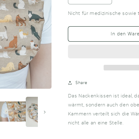
die
die
Menge
Menge
Nicht für medizinische sowie
für
für
Nackenkissen
Nackenkiss
Katze
Katze
In den War
Share
Das Nackenkissen ist ideal, d
wärmt, sondern auch den ober
Kammern verteilt sich die Wä
nicht alle an eine Stelle.