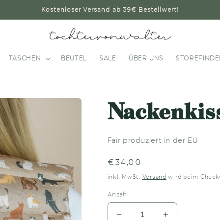
Kostenloser Versand ab 39€ Bestellwert!
TASCHEN
BEUTEL
SALE
ÜBER UNS
STOREFINDE
Nackenkis
Fair produziert in der EU
Normaler
€34,00
Preis
inkl. MwSt.
Versand
wird beim Check
Anzahl
Verringere
Erhöhe