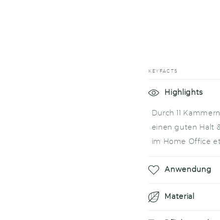
KEYFACTS
E
Highlights
i
Durch 11 Kammern 
n
einen guten Halt 
k
im Home Office et
l
a
Anwendung
p
Material
p