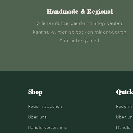
Handmade & Regional
Alle Produkte, die du im Shop kaufen
kannst, wurden selbst von mir entworfen
& in Liebe genäht
Shop
Quick
Federmäppchen
Federm
Über uns
Über un
Händlerverzeichnis
Händler