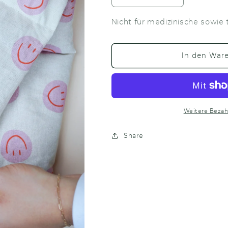
die
die
Menge
Menge
Nicht für medizinische sowie
für
für
Wärmekissen
Wärmekisse
Smiley
Smiley
In den War
Pink
Pink
Weitere Bezah
Share