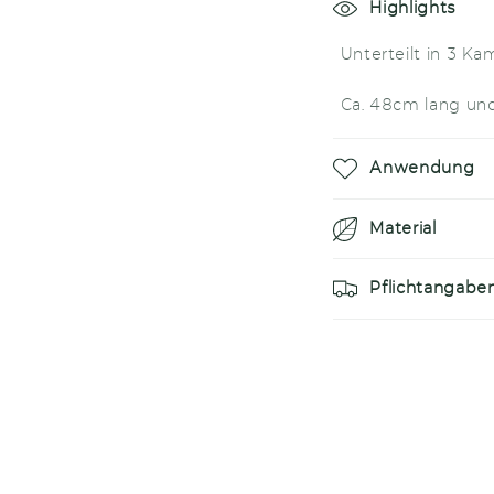
E
Highlights
i
Unterteilt in 3 Ka
n
Ca. 48cm lang und
k
l
Anwendung
a
p
Material
p
Pflichtangabe
b
a
r
e
r
I