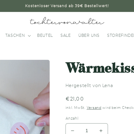
Kostenloser Versand ab 39€ Bestellwert!
TASCHEN
BEUTEL
SALE
ÜBER UNS
STOREFINDE
Wärmekiss
Hergestellt von Lena
Normaler
€21,00
Preis
inkl. MwSt.
Versand
wird beim Check
Anzahl
Verringere
Erhöhe