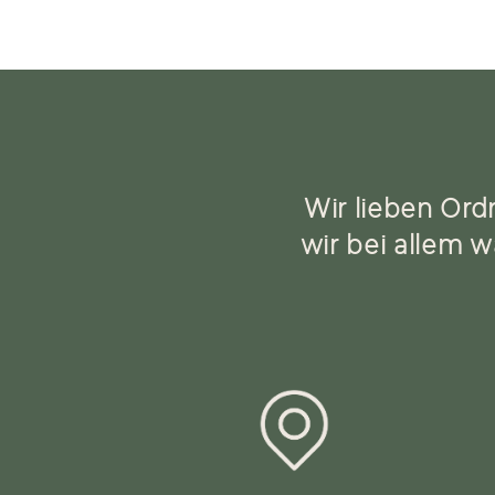
n
h
a
l
t
Wir lieben Ord
wir bei allem w