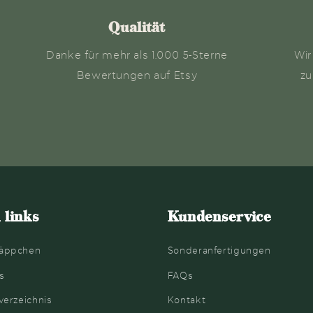
Qualität
Danke für mehr als 1.000 5-Sterne
Wir
Bewertungen auf Etsy
zu
 links
Kundenservice
äppchen
Sonderanfertigungen
s
FAQs
verzeichnis
Kontakt