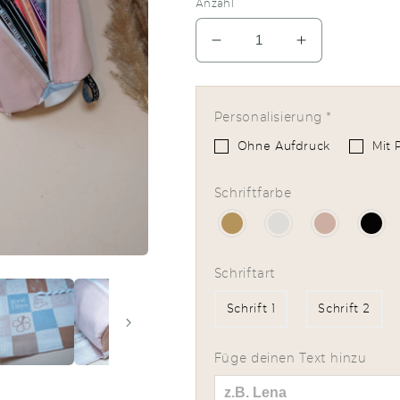
Anzahl
Verringere
Erhöhe
die
die
Menge
Menge
für
für
Personalisierung
*
Federmäppchen
Federmäppc
Hawaii
Hawaii
Ohne Aufdruck
Mit 
beige
beige
Schriftfarbe
Schriftart
Schrift 1
Schrift 2
Füge deinen Text hinzu