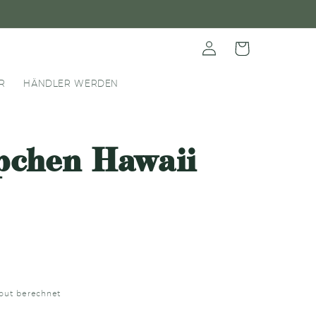
Einloggen
Warenkorb
R
HÄNDLER WERDEN
chen Hawaii
out berechnet