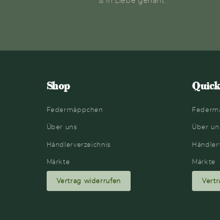
& in Liebe genäht
Shop
Quick
Federmäppchen
Federm
Über uns
Über un
Händlerverzeichnis
Händler
Märkte
Märkte
Vertrag widerrufen
Vertr