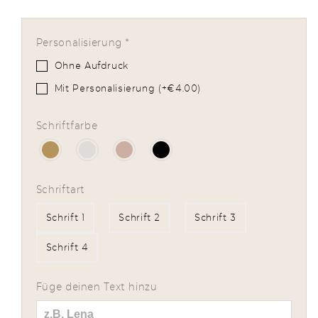
die
die
Menge
Menge
für
für
Personalisierung
*
Federmäppchen
Federmäppchen
Zitrone
Zitrone
Ohne Aufdruck
Pastell
Pastell
Mit Personalisierung (+€4.00)
Schriftfarbe
Schriftart
Schrift 1
Schrift 2
Schrift 3
Schrift 4
Füge deinen Text hinzu