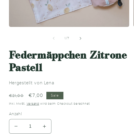
Medien
1
in
von
1
/
7
Modal
öffnen
Federmäppchen Zitrone
Pastell
Hergestellt von Lena
Normaler
Verkaufspreis
€7,00
€21,00
Sale
Preis
inkl. MwSt.
Versand
wird beim Checkout berechnet
Anzahl
Verringere
Erhöhe