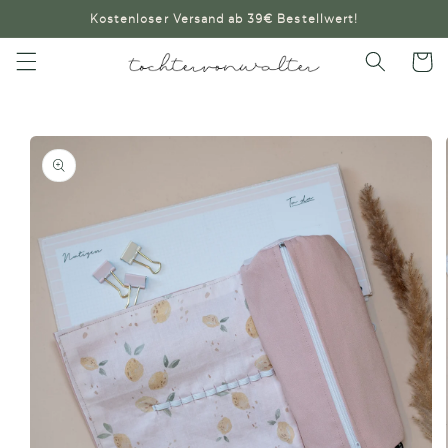
Direkt
Kostenloser Versand ab 39€ Bestellwert!
zum
Inhalt
Warenko
oduktinformationen
ringen