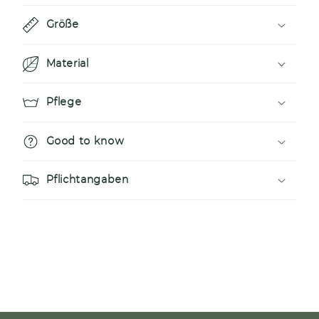
r
Größe
e
r
Material
I
n
Pflege
h
a
Good to know
l
t
Pflichtangaben