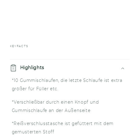
KEYFACTS
E
i
Highlights
n
*10 Gummischlaufen, die letzte Schlaufe ist extra
k
größer für Füller etc.
l
a
*Verschließbar durch einen Knopf und
p
Gummischlaufe an der Außenseite
p
*Reißverschlusstasche ist gefüttert mit dem
b
gemusterten Stoff
a