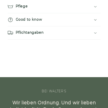
n
Pflege
h
a
Good to know
l
t
Pflichtangaben
BEI WALTER'S
Wir lieben Ordnung. Und wir lieben