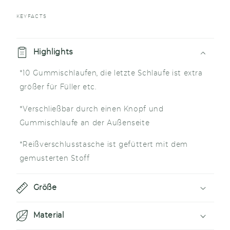
KEYFACTS
E
i
Highlights
n
*10 Gummischlaufen, die letzte Schlaufe ist extra
k
größer für Füller etc.
l
a
*Verschließbar durch einen Knopf und
p
Gummischlaufe an der Außenseite
p
*Reißverschlusstasche ist gefüttert mit dem
b
gemusterten Stoff
a
r
Größe
e
r
Material
I