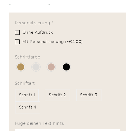
Verringere
Erhöhe
die
die
Menge
Menge
für
für
Personalisierung
*
Stiftemäppchen
Stiftemäppchen
Blumen
Blumen
Ohne Aufdruck
personalisiert
personalisiert
Mit Personalisierung (+€4.00)
Schriftfarbe
Schriftart
Schrift 1
Schrift 2
Schrift 3
Schrift 4
Füge deinen Text hinzu