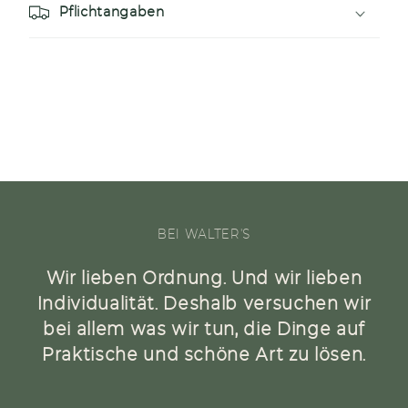
r
Pflichtangaben
e
r
I
n
h
a
l
t
BEI WALTER'S
Wir lieben Ordnung. Und wir lieben
Individualität. Deshalb versuchen wir
bei allem was wir tun, die Dinge auf
Praktische und schöne Art zu lösen.