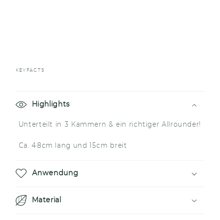
KEYFACTS
E
i
Highlights
n
Unterteilt in 3 Kammern & ein richtiger Allrounder!
k
l
Ca. 48cm lang und 15cm breit
a
p
Anwendung
p
b
Material
a