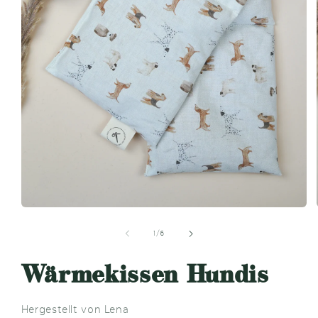
Medien
1
in
von
1
/
6
Modal
öffnen
Wärmekissen Hundis
Hergestellt von Lena