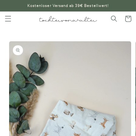
Direkt
Kostenloser Versand ab 39€ Bestellwert!
zum
Inhalt
Warenko
oduktinformationen
ringen